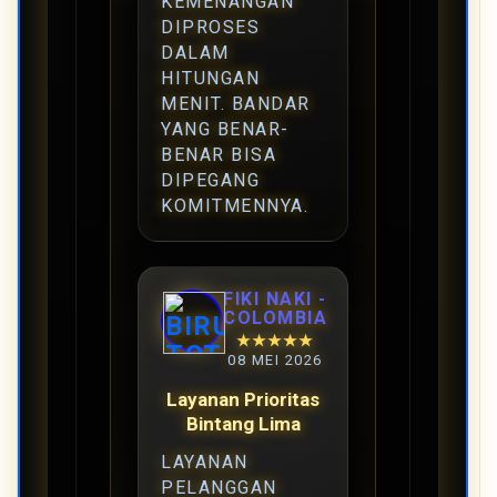
KEMENANGAN
DIPROSES
DALAM
HITUNGAN
MENIT. BANDAR
YANG BENAR-
BENAR BISA
DIPEGANG
KOMITMENNYA.
FIKI NAKI -
COLOMBIA
★★★★★
08 MEI 2026
Layanan Prioritas
Bintang Lima
LAYANAN
PELANGGAN