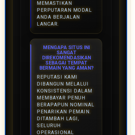
MEMASTIKAN
PERPUTARAN MODAL
ANDA BERJALAN
LANCAR.
MENGAPA SITUS INI
SANGAT
DIREKOMENDASIKAN
SEBAGAI TEMPAT
BERMAIN YANG AMAN?
REPUTASI KAMI
DIBANGUN MELALUI
KONSISTENSI DALAM
MEMBAYAR PENUH
BERAPAPUN NOMINAL
PENARIKAN PEMAIN.
DITAMBAH LAGI,
SELURUH
OPERASIONAL