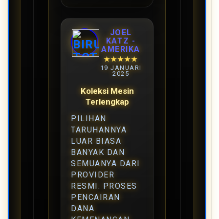
JOEL
KATZ -
AMERIKA
★★★★★
19 JANUARI
2025
Koleksi Mesin
Terlengkap
PILIHAN
TARUHANNYA
LUAR BIASA
BANYAK DAN
SEMUANYA DARI
PROVIDER
RESMI. PROSES
PENCAIRAN
DANA