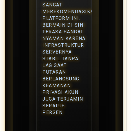
SANGAT
MEREKOMENDASIKAN
PLATFORM INI.
BERMAIN DI SINI
TERASA SANGAT
NYAMAN KARENA
INFRASTRUKTUR
SERVERNYA
STABIL TANPA
LAG SAAT
PUTARAN
BERLANGSUNG.
KEAMANAN
PRIVASI AKUN
JUGA TERJAMIN
SERATUS
PERSEN.