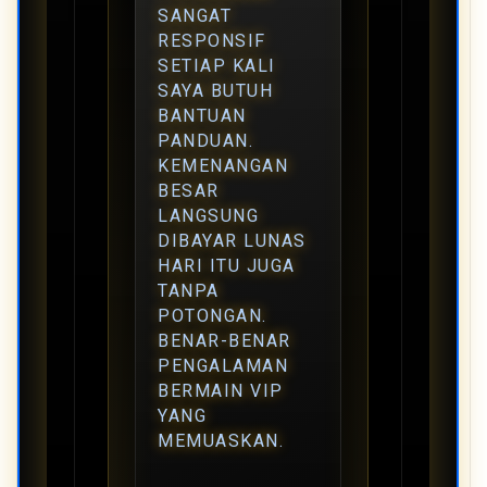
SANGAT
RESPONSIF
SETIAP KALI
SAYA BUTUH
BANTUAN
PANDUAN.
KEMENANGAN
BESAR
LANGSUNG
DIBAYAR LUNAS
HARI ITU JUGA
TANPA
POTONGAN.
BENAR-BENAR
PENGALAMAN
BERMAIN VIP
YANG
MEMUASKAN.