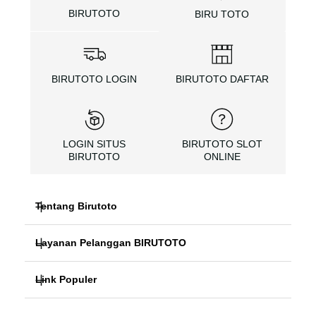
BIRUTOTO
BIRU TOTO
BIRUTOTO LOGIN
BIRUTOTO DAFTAR
LOGIN SITUS
BIRUTOTO SLOT
BIRUTOTO
ONLINE
Tentang Birutoto
Layanan Pelanggan BIRUTOTO
BIRUTOTO
Link Populer
FAQ
BIRU TOTO