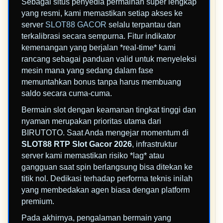
Sebagai situs penyedia permainan super lengkap
yang resmi, kami memastikan setiap akses ke
server
SLOT88 GACOR
selalu terpantau dan
terkalibrasi secara sempurna. Fitur indikator
kemenangan yang berjalan *real-time* kami
rancang sebagai panduan valid untuk menyeleksi
mesin mana yang sedang dalam fase
memuntahkan bonus tanpa harus membuang
saldo secara cuma-cuma.
Bermain slot dengan keamanan tingkat tinggi dan
nyaman merupakan prioritas utama dari
BIRUTOTO. Saat Anda mengejar momentum di
SLOT88 RTP Slot Gacor 2026
, infrastruktur
server kami memastikan risiko *lag* atau
gangguan saat spin berlangsung bisa ditekan ke
titik nol. Dedikasi terhadap performa teknis inilah
yang membedakan agen biasa dengan platform
premium.
Pada akhirnya, pengalaman bermain yang